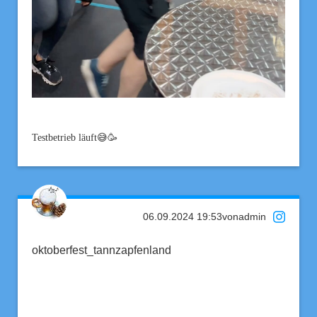
Testbetrieb läuft😅🥳
06.09.2024 19:53
von
admin
oktoberfest_tannzapfenland