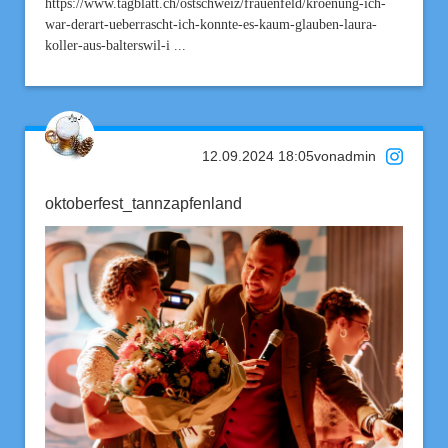
https://www.tagblatt.ch/ostschweiz/frauenfeld/kroenung-ich-
war-derart-ueberrascht-ich-konnte-es-kaum-glauben-laura-
koller-aus-balterswil-i ...
12.09.2024 18:05
von
admin
oktoberfest_tannzapfenland